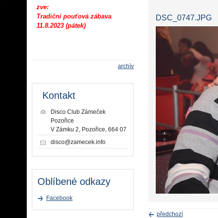
zve:
Tradiční pouťová zábava
DSC_0747.JPG
11.8.2023 (pátek)
archív
Kontakt
Disco Club Zámeček
Pozořice
V Zámku 2, Pozořice, 664 07
disco@zamecek.info
Oblíbené odkazy
Facebook
předchozí