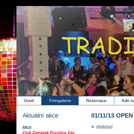
Úvod
Fotogalerie
Rezervace
Kde n
Aktuální akce
01/11/13 OPEN
předchozí
Akce
Club Zámeček Pozořice Vás