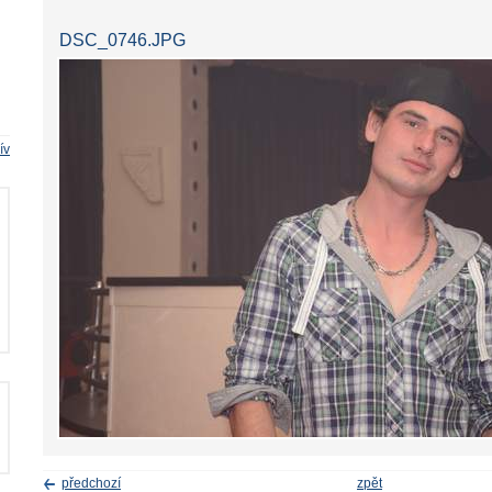
DSC_0746.JPG
ív
předchozí
zpět