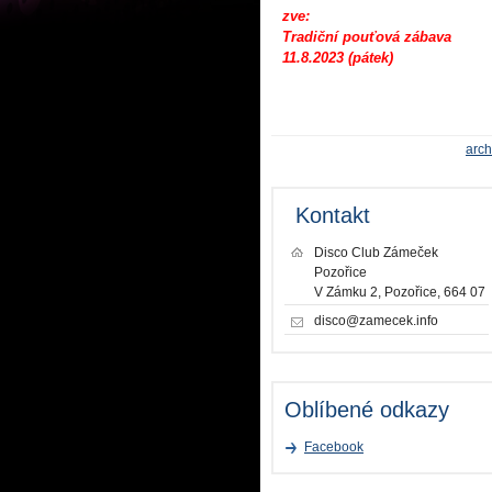
zve:
Tradiční pouťová zábava
11.8.2023 (pátek)
arch
Kontakt
Disco Club Zámeček
Pozořice
V Zámku 2, Pozořice, 664 07
disco@zamecek.info
Oblíbené odkazy
Facebook