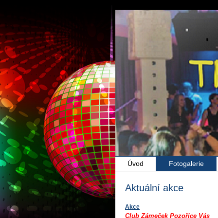
Úvod
Fotogalerie
Aktuální akce
Akce
Club Zámeček Pozořice Vás