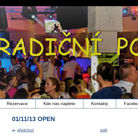
Rezervace
Kde nás najdete
Kontakty
Faceb
01/11/13 OPEN
předchozí
zpět