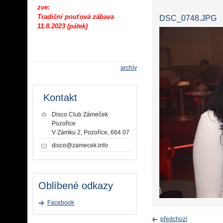
zve:
Tradiční pouťová zábava
DSC_0748.JPG
11.8.2023 (pátek)
archív
Kontakt
Disco Club Zámeček
Pozořice
V Zámku 2, Pozořice, 664 07
disco@zamecek.info
Oblíbené odkazy
Facebook
předchozí