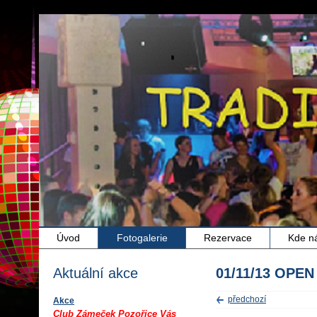
Úvod
Fotogalerie
Rezervace
Kde n
Aktuální akce
01/11/13 OPEN
předchozí
Akce
Club Zámeček Pozořice Vás