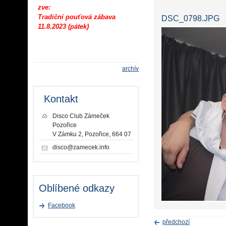
zve:
Tradiční pouťová zábava
DSC_0798.JPG
11.8.2023 (pátek)
archív
Kontakt
Disco Club Zámeček
Pozořice
V Zámku 2, Pozořice, 664 07
disco@zamecek.info
Oblíbené odkazy
Facebook
předchozí