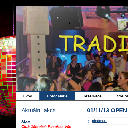
Úvod
Fotogalerie
Rezervace
Kde n
Aktuální akce
01/11/13 OPEN
předchozí
Akce
Club Zámeček Pozořice Vás