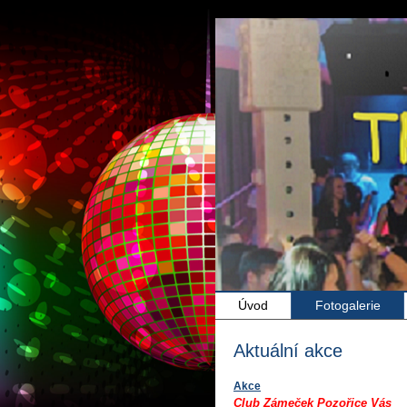
Úvod
Fotogalerie
Aktuální akce
Akce
Club Zámeček Pozořice Vás