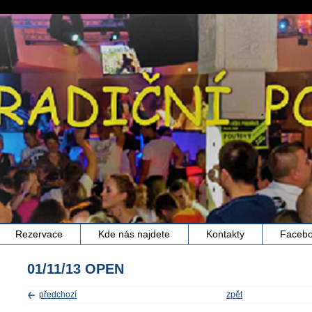
Rezervace
Kde nás najdete
Kontakty
Faceb
01/11/13 OPEN
předchozí
zpět