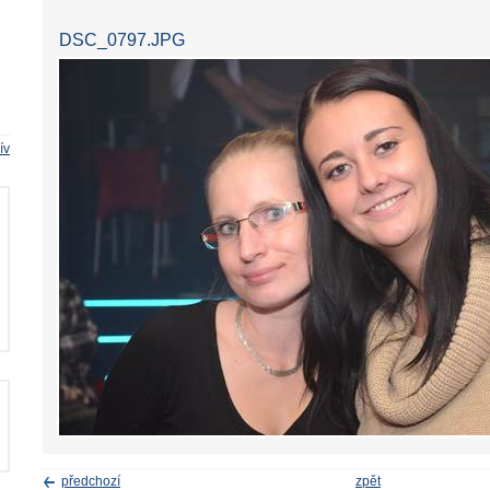
DSC_0797.JPG
ív
předchozí
zpět