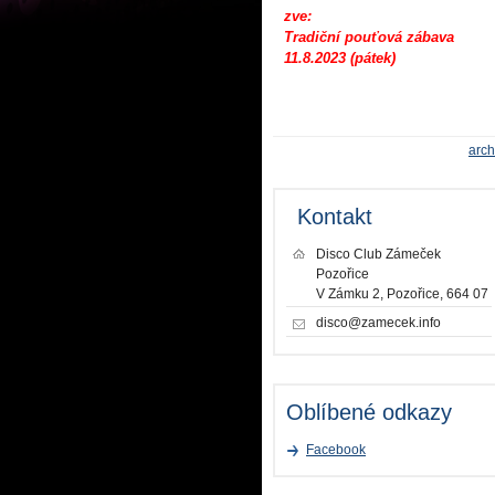
zve:
Tradiční pouťová zábava
11.8.2023 (pátek)
arch
Kontakt
Disco Club Zámeček
Pozořice
V Zámku 2, Pozořice, 664 07
disco@zamecek.info
Oblíbené odkazy
Facebook