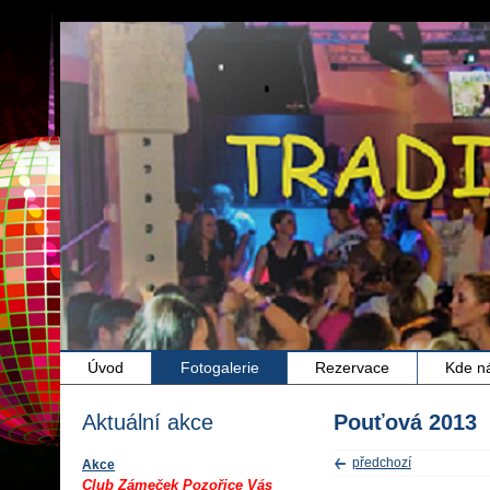
Úvod
Fotogalerie
Rezervace
Kde n
Aktuální akce
Pouťová 2013
předchozí
Akce
Club Zámeček Pozořice Vás