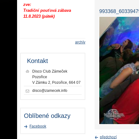
zve:
Tradiční pouťová zábava
993368_60339479
11.8.2023 (pátek)
archív
Kontakt
Disco Club Zámeček
Pozořice
V Zámku 2, Pozořice, 664 07
disco@zamecek.info
Oblíbené odkazy
Facebook
předchozí