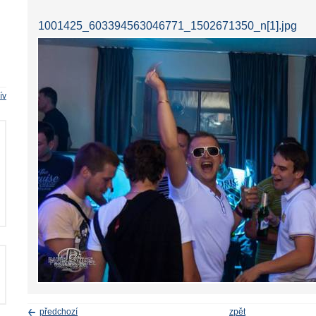
1001425_603394563046771_1502671350_n[1].jpg
ív
předchozí
zpět