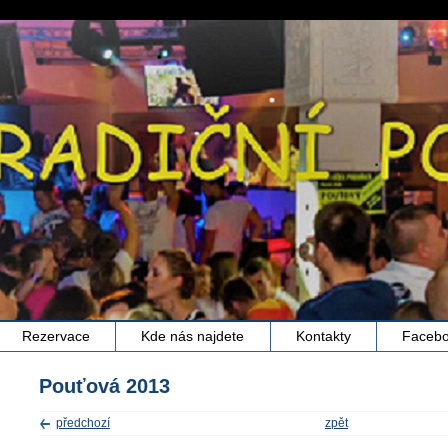
Rezervace
Kde nás najdete
Kontakty
Faceb
Pouťová 2013
předchozí
zpět