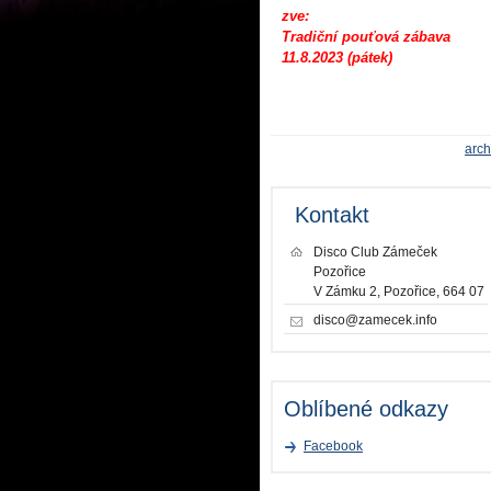
zve:
Tradiční pouťová zábava
11.8.2023 (pátek)
arch
Kontakt
Disco Club Zámeček
Pozořice
V Zámku 2, Pozořice, 664 07
disco@zamecek.info
Oblíbené odkazy
Facebook