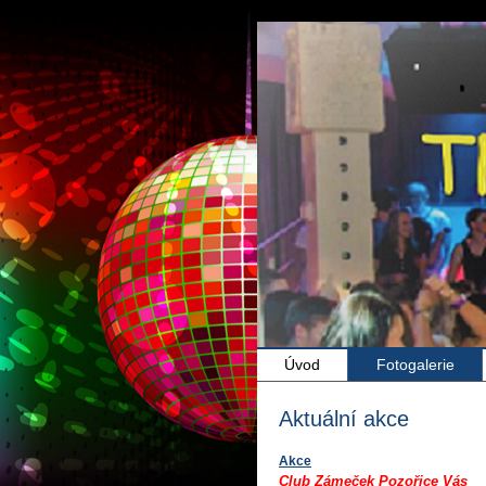
Úvod
Fotogalerie
Aktuální akce
Akce
Club Zámeček Pozořice Vás