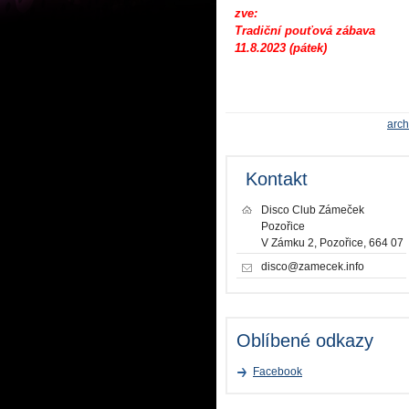
zve:
Tradiční pouťová zábava
11.8.2023 (pátek)
arch
Kontakt
Disco Club Zámeček
Pozořice
V Zámku 2, Pozořice, 664 07
disco@zamecek.info
Oblíbené odkazy
Facebook