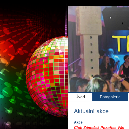
Úvod
Fotogalerie
Aktuální akce
Akce
Club Zámeček Pozořice Vás