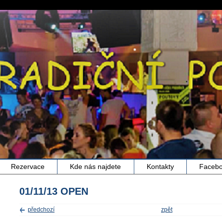
Rezervace
Kde nás najdete
Kontakty
Faceb
01/11/13 OPEN
předchozí
zpět