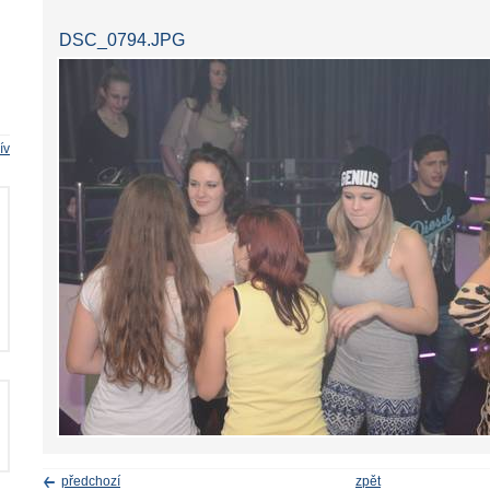
DSC_0794.JPG
ív
předchozí
zpět