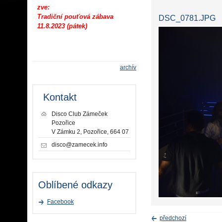
zve:
Tradiční pouťová zábava
DSC_0781.JPG
11.8.2023 (pátek)
archív
Kontakt
Disco Club Zámeček
Pozořice
V Zámku 2, Pozořice, 664 07
disco@zamecek.info
Oblíbené odkazy
Facebook
předchozí