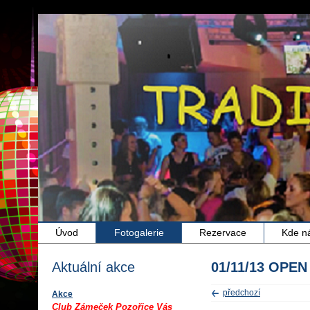
Úvod
Fotogalerie
Rezervace
Kde n
Aktuální akce
01/11/13 OPEN
předchozí
Akce
Club Zámeček Pozořice Vás