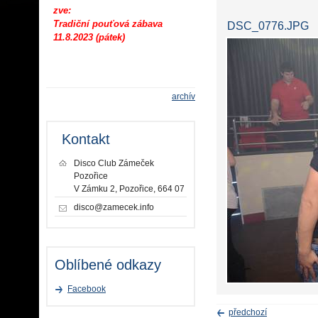
zve:
Tradiční pouťová zábava
DSC_0776.JPG
11.8.2023 (pátek)
archív
Kontakt
Disco Club Zámeček
Pozořice
V Zámku 2, Pozořice, 664 07
disco@zamecek.info
Oblíbené odkazy
Facebook
předchozí