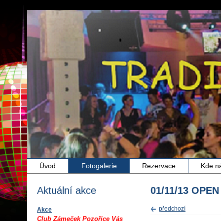
Úvod
Fotogalerie
Rezervace
Kde n
Aktuální akce
01/11/13 OPEN
předchozí
Akce
Club Zámeček Pozořice Vás