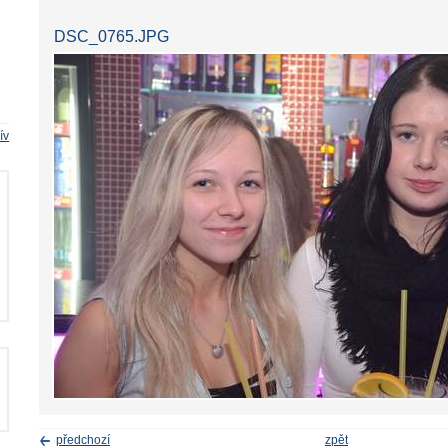
DSC_0765.JPG
ív
předchozí
zpět