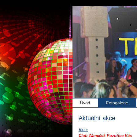
Úvod
Fotogalerie
Aktuální akce
Akce
Club Zámeček Pozořice Vás