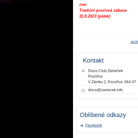
zve:
Tradiční pouťová zábava
11.8.2023 (pátek)
arch
Kontakt
Disco Club Zámeček
Pozořice
V Zámku 2, Pozořice, 664 07
disco@zamecek.info
Oblíbené odkazy
Facebook