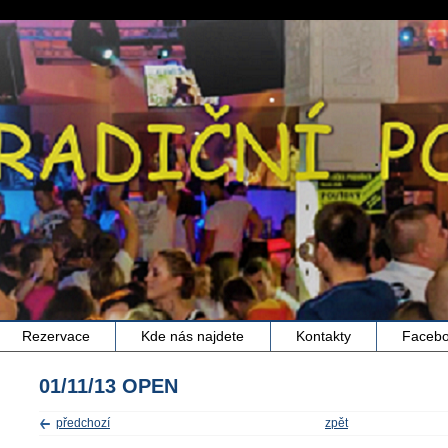
Rezervace
Kde nás najdete
Kontakty
Faceb
01/11/13 OPEN
předchozí
zpět