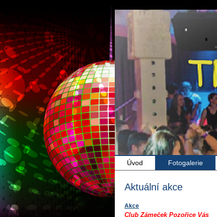
Úvod
Fotogalerie
Aktuální akce
Akce
Club Zámeček Pozořice Vás