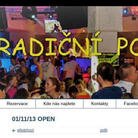
Rezervace
Kde nás najdete
Kontakty
Faceb
01/11/13 OPEN
předchozí
zpět