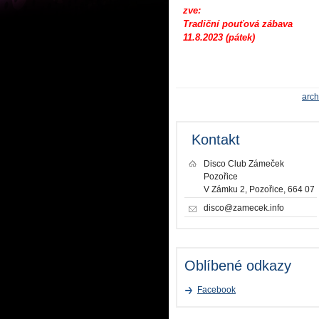
zve:
Tradiční pouťová zábava
11.8.2023 (pátek)
arch
Kontakt
Disco Club Zámeček
Pozořice
V Zámku 2, Pozořice, 664 07
disco@zamecek.info
Oblíbené odkazy
Facebook