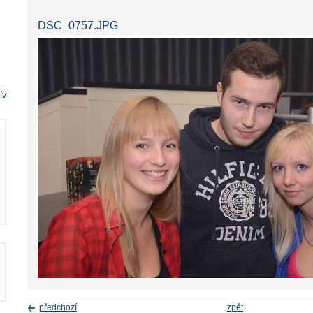
DSC_0757.JPG
ív
předchozí
zpět