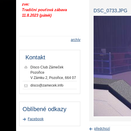
zve:
Tradiční pouťová zábava
DSC_0733.JPG
11.8.2023 (pátek)
archív
Kontakt
Disco Club Zámeček
Pozořice
V Zámku 2, Pozořice, 664 07
disco@zamecek.info
Oblíbené odkazy
Facebook
předchozí