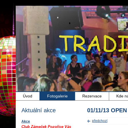
Úvod
Fotogalerie
Rezervace
Kde n
Aktuální akce
01/11/13 OPEN
předchozí
Akce
Club Zámeček Pozořice Vás