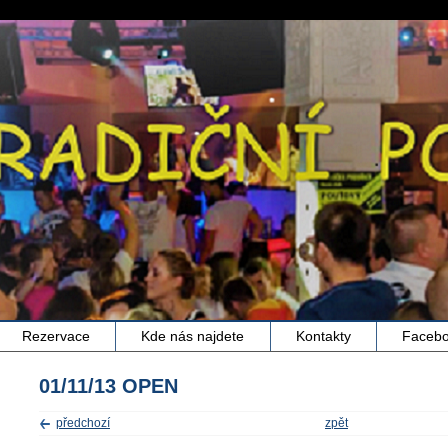
Rezervace
Kde nás najdete
Kontakty
Faceb
01/11/13 OPEN
předchozí
zpět