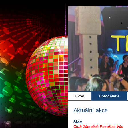
Úvod
Fotogalerie
Aktuální akce
Akce
Club Zámeček Pozořice Vás