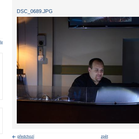
DSC_0689.JPG
ív
předchozí
zpět