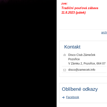
zve:
Tradiční pouťová zábava
11.8.2023 (pátek)
arch
Kontakt
Disco Club Zámeček
Pozořice
V Zámku 2, Pozořice, 664 07
disco@zamecek.info
Oblíbené odkazy
Facebook